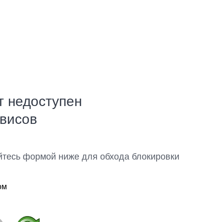
т недоступен
рвисов
йтесь формой ниже для обхода блокировки
ом