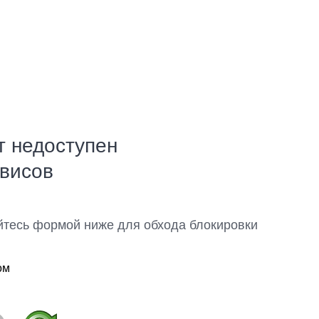
т недоступен
рвисов
йтесь формой ниже для обхода блокировки
ом