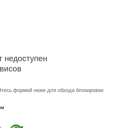
т недоступен
рвисов
йтесь формой ниже для обхода блокировки
ом