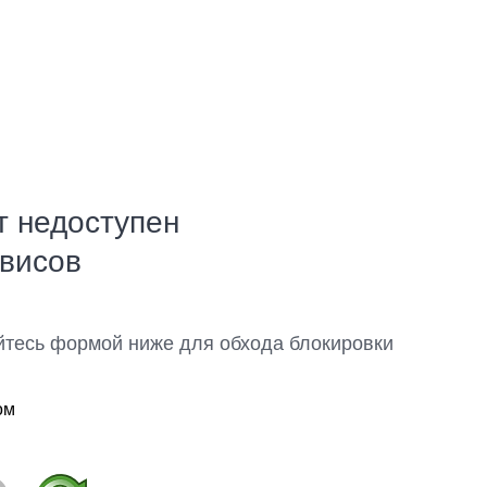
т недоступен
рвисов
йтесь формой ниже для обхода блокировки
ом