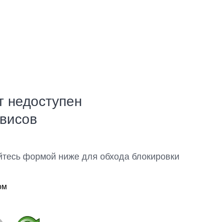
т недоступен
рвисов
йтесь формой ниже для обхода блокировки
ом