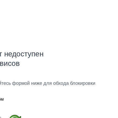
т недоступен
рвисов
йтесь формой ниже для обхода блокировки
ом