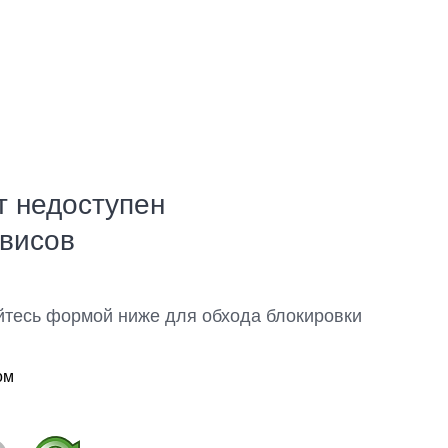
т недоступен
рвисов
йтесь формой ниже для обхода блокировки
ом