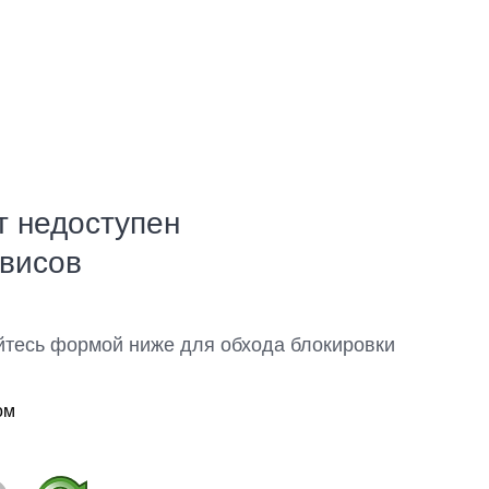
т недоступен
рвисов
йтесь формой ниже для обхода блокировки
ом