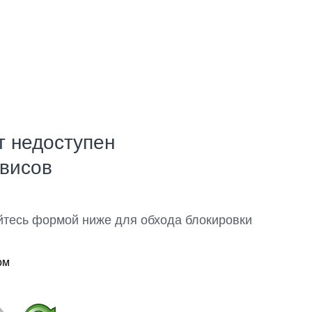
т недоступен
рвисов
йтесь формой ниже для обхода блокировки
ом