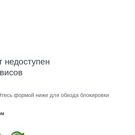
т недоступен
рвисов
йтесь формой ниже для обхода блокировки
ом