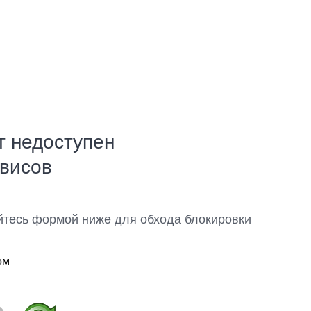
т недоступен
рвисов
йтесь формой ниже для обхода блокировки
ом