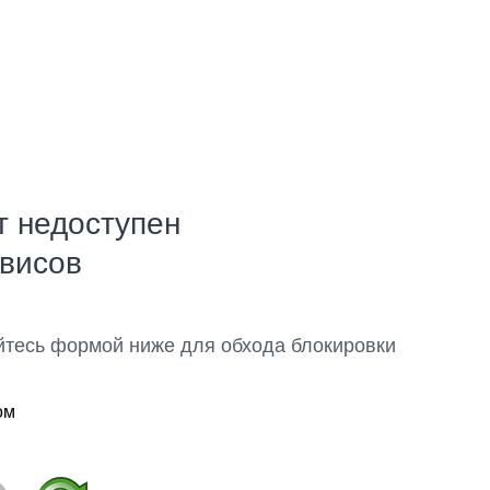
т недоступен
рвисов
йтесь формой ниже для обхода блокировки
ом