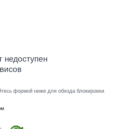
т недоступен
рвисов
йтесь формой ниже для обхода блокировки
ом