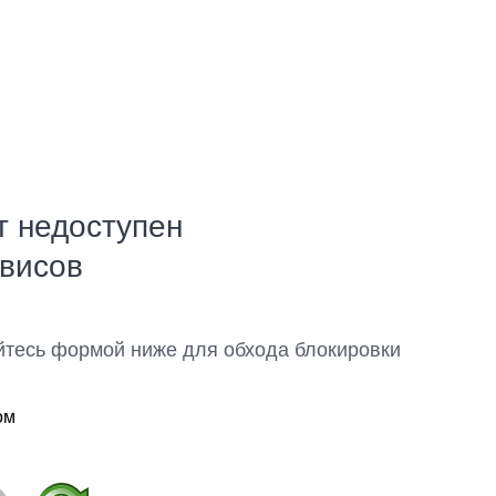
т недоступен
рвисов
йтесь формой ниже для обхода блокировки
ом