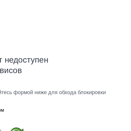
т недоступен
рвисов
йтесь формой ниже для обхода блокировки
ом