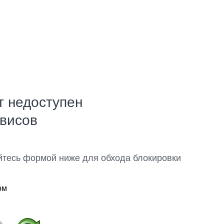
т недоступен
рвисов
йтесь формой ниже для обхода блокировки
ом