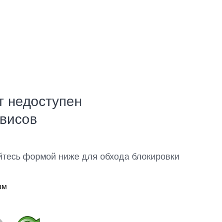
т недоступен
рвисов
йтесь формой ниже для обхода блокировки
ом