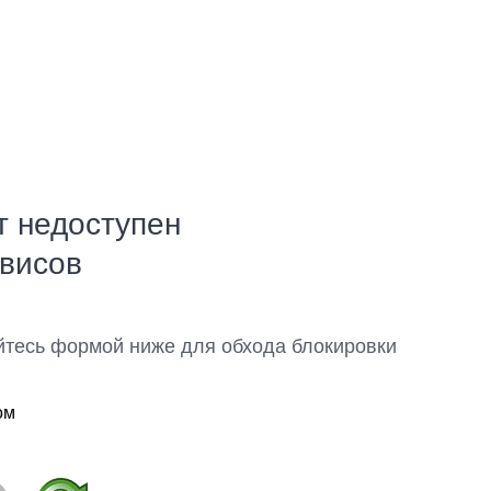
т недоступен
рвисов
йтесь формой ниже для обхода блокировки
ом