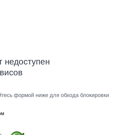
т недоступен
рвисов
йтесь формой ниже для обхода блокировки
ом