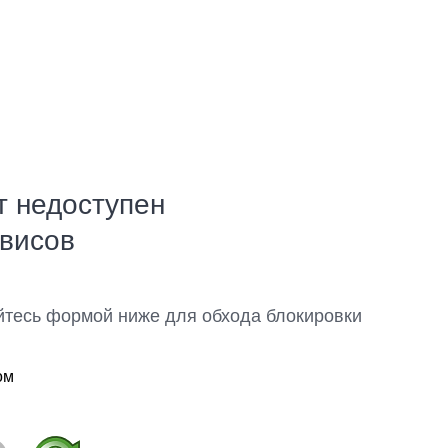
т недоступен
рвисов
йтесь формой ниже для обхода блокировки
ом