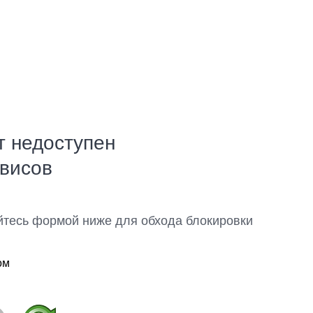
т недоступен
рвисов
йтесь формой ниже для обхода блокировки
ом