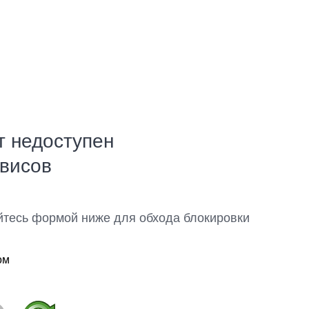
т недоступен
рвисов
йтесь формой ниже для обхода блокировки
ом