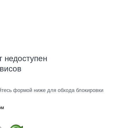
т недоступен
рвисов
йтесь формой ниже для обхода блокировки
ом