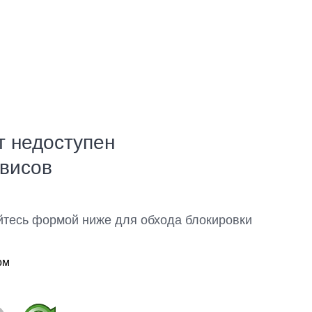
т недоступен
рвисов
йтесь формой ниже для обхода блокировки
ом