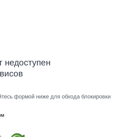
т недоступен
рвисов
йтесь формой ниже для обхода блокировки
ом