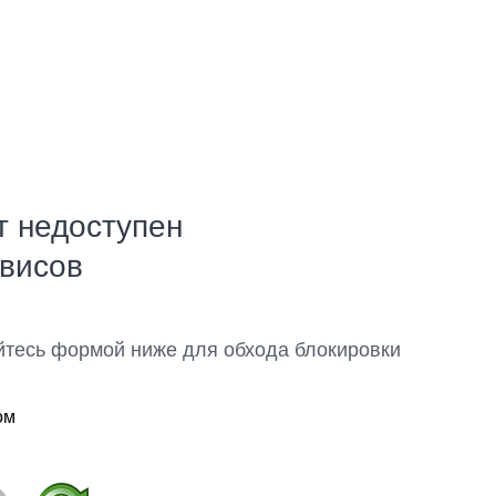
т недоступен
рвисов
йтесь формой ниже для обхода блокировки
ом