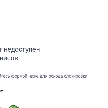
т недоступен
рвисов
йтесь формой ниже для обхода блокировки
ом