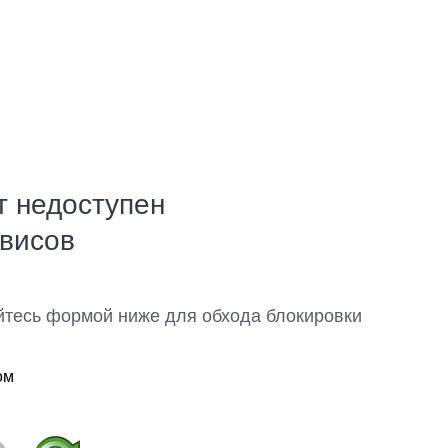
т недоступен
рвисов
йтесь формой ниже для обхода блокировки
ом