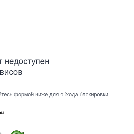
т недоступен
рвисов
йтесь формой ниже для обхода блокировки
ом