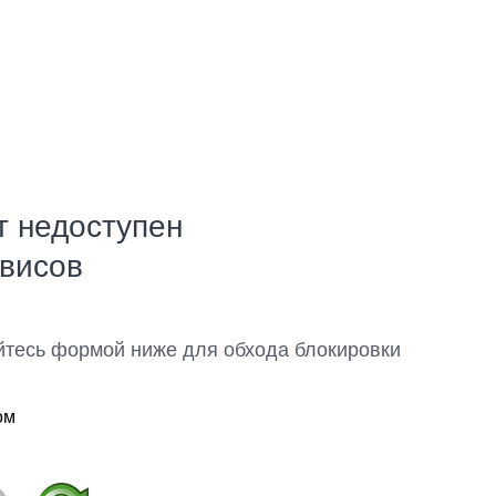
т недоступен
рвисов
йтесь формой ниже для обхода блокировки
ом