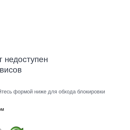
т недоступен
рвисов
йтесь формой ниже для обхода блокировки
ом