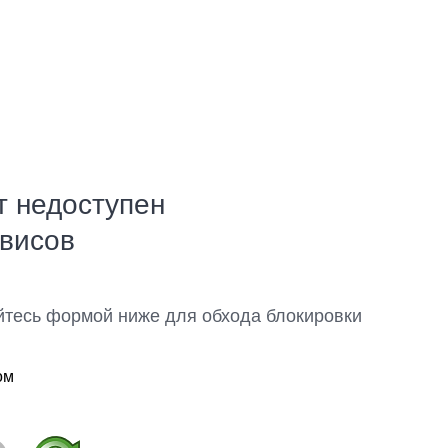
т недоступен
рвисов
йтесь формой ниже для обхода блокировки
ом