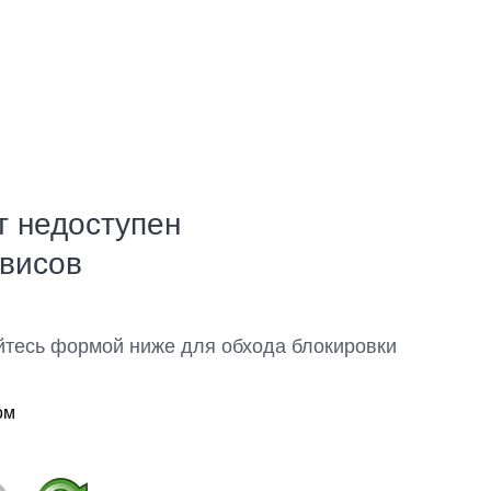
т недоступен
рвисов
йтесь формой ниже для обхода блокировки
ом