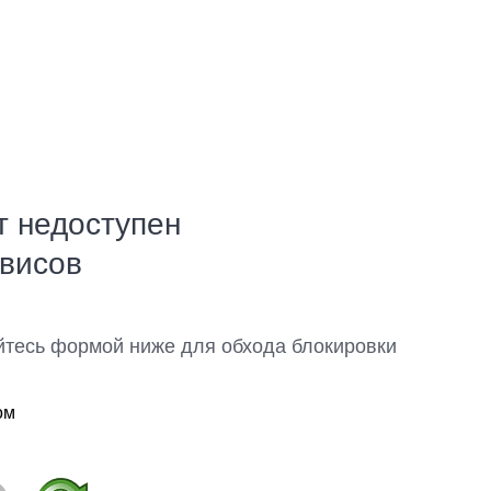
т недоступен
рвисов
йтесь формой ниже для обхода блокировки
ом