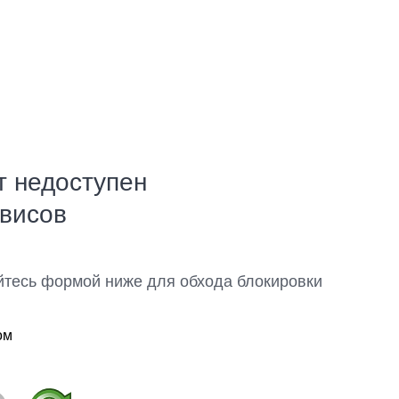
т недоступен
рвисов
йтесь формой ниже для обхода блокировки
ом