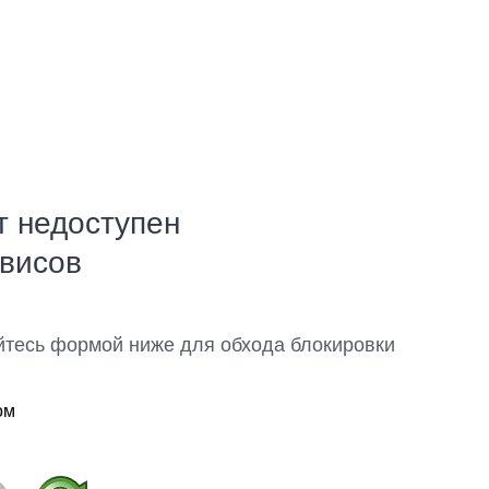
т недоступен
рвисов
йтесь формой ниже для обхода блокировки
ом