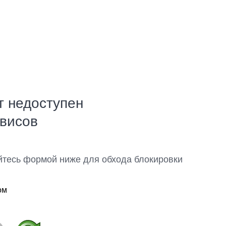
т недоступен
рвисов
йтесь формой ниже для обхода блокировки
ом