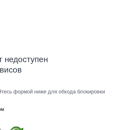
т недоступен
рвисов
йтесь формой ниже для обхода блокировки
ом