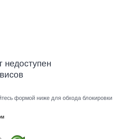
т недоступен
рвисов
йтесь формой ниже для обхода блокировки
ом