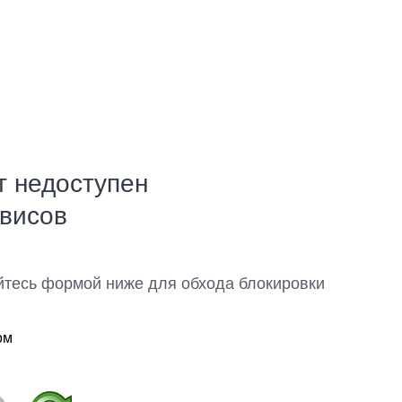
т недоступен
рвисов
йтесь формой ниже для обхода блокировки
ом