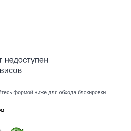
т недоступен
рвисов
йтесь формой ниже для обхода блокировки
ом