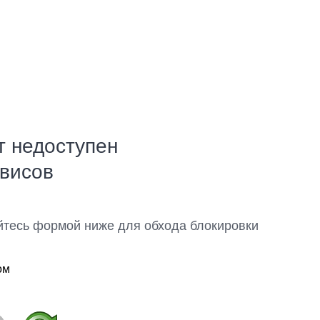
т недоступен
рвисов
йтесь формой ниже для обхода блокировки
ом