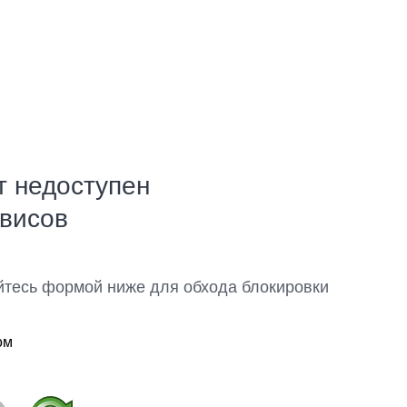
т недоступен
рвисов
йтесь формой ниже для обхода блокировки
ом