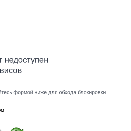
т недоступен
рвисов
йтесь формой ниже для обхода блокировки
ом