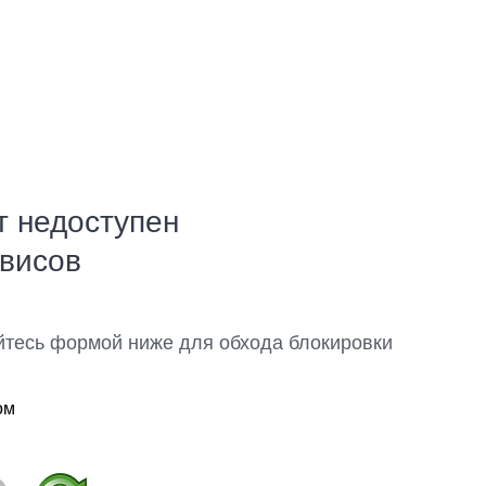
т недоступен
рвисов
йтесь формой ниже для обхода блокировки
ом