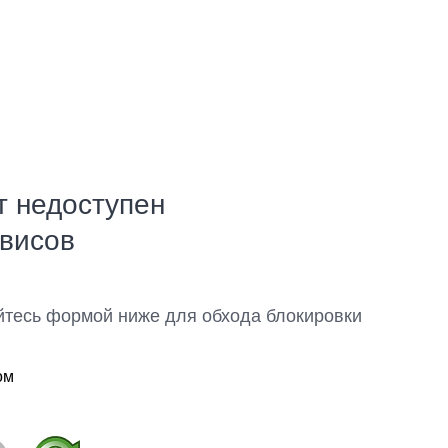
т недоступен
рвисов
йтесь формой ниже для обхода блокировки
ом