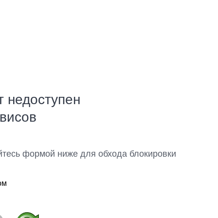
т недоступен
рвисов
йтесь формой ниже для обхода блокировки
ом