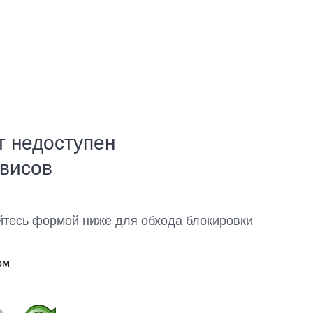
т недоступен
рвисов
йтесь формой ниже для обхода блокировки
ом