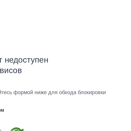
т недоступен
рвисов
йтесь формой ниже для обхода блокировки
ом