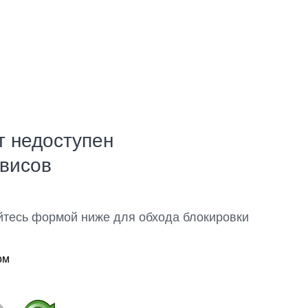
т недоступен
рвисов
йтесь формой ниже для обхода блокировки
ом